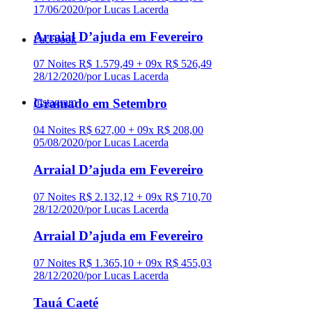
17/06/2020
/
por Lucas Lacerda
Arraial D’ajuda em Fevereiro
Facebook
07 Noites R$ 1.579,49 + 09x R$ 526,49
28/12/2020
/
por Lucas Lacerda
Gramado em Setembro
Instagram
04 Noites R$ 627,00 + 09x R$ 208,00
05/08/2020
/
por Lucas Lacerda
Arraial D’ajuda em Fevereiro
07 Noites R$ 2.132,12 + 09x R$ 710,70
28/12/2020
/
por Lucas Lacerda
Arraial D’ajuda em Fevereiro
07 Noites R$ 1.365,10 + 09x R$ 455,03
28/12/2020
/
por Lucas Lacerda
Tauá Caeté