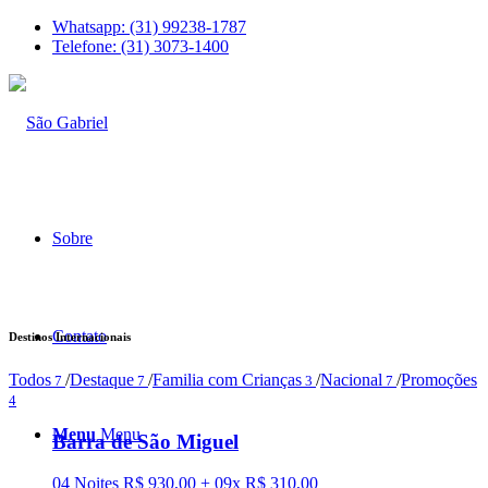
Whatsapp: (31) 99238-1787
Telefone: (31) 3073-1400
Sobre
Contato
Destinos Internacionais
Todos
/
Destaque
/
Familia com Crianças
/
Nacional
/
Promoções
7
7
3
7
4
Menu
Menu
Barra de São Miguel
04 Noites R$ 930,00 + 09x R$ 310,00